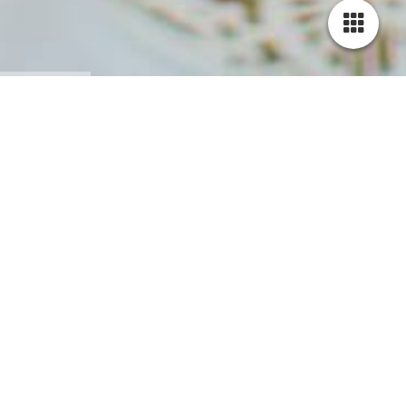
Tortentraum by Alma
Liebe auf den ersten Biss
Willkommen in meiner süßen Welt- bei Tortentraum
by Alma entstehen Torten, die nicht nur wunderschön
aussehen, sondern auch himmlisch schmecken. Ob
elegante Hochzeitstorte, verspielte Motivtorte oder ein
ganz persönlicher Tortentraum.